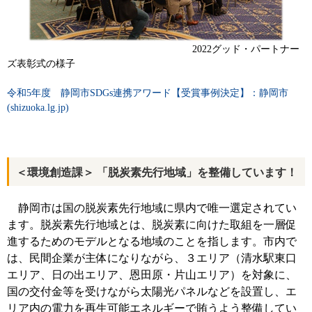
2022
グッド・パートナー
ズ表彰式の様子
令和5年度 静岡市SDGs連携アワード【受賞事例決定】：静岡市
(shizuoka.lg.jp)
＜環境創造課＞ 「脱炭素先行地域」を整備しています！
静岡市は国の脱炭素先行地域に県内で唯一選定されてい
ます。脱炭素先行地域とは、脱炭素に向けた取組を一層促
進するためのモデルとなる地域のことを指します。市内で
は、民間企業が主体になりながら、３エリア（清水駅東口
エリア、日の出エリア、恩田原・片山エリア）を対象に、
国の交付金等を受けながら太陽光パネルなどを設置し、エ
リア内の電力を再生可能エネルギーで賄うよう整備してい