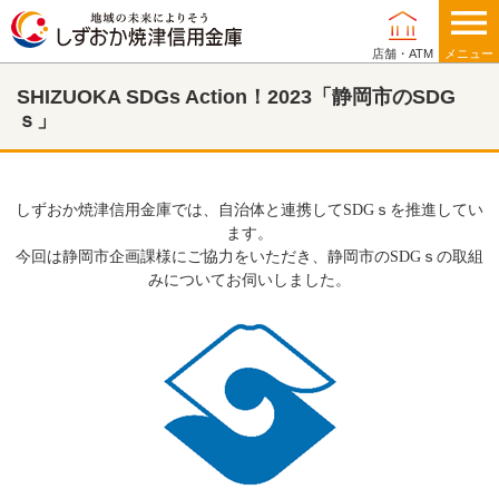
店舗・ATM
メニュー
SHIZUOKA SDGs Action！2023「静岡市のSDG
個人のお客さま
ｓ」
法人・事業主のお客さま
しずおか焼津信用金庫では、自治体と連携して
SDG
ｓを推進してい
ます。
今回は静岡市企画課様にご協力をいただき、静岡市の
SDG
ｓの取組
みについてお伺いしました。
当金庫について
店舗・ATM
採用情報