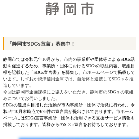
検索
「静岡市SDGs宣言」募集中！
静岡市では令和元年10月から、市内の事業所や団体等によるSDGs活
お問い合わせ
動を促進するため、事業所・団体におけるSDGsの取組内容、取組目
標を記載した「SDGs宣言書」を募集し、市ホームページで掲載して
います。
しずおか焼津信用金庫では、自治体と連携して
SDG
ｓを推
進しています。
今回は静岡市企画課様にご協力をいただき、静岡市の
SDG
ｓの取組
みについてお伺いしました。
SDGs
の達成を目指した活動が市内事業所・団体で活発に行われ、令
和5年10月末時点で678件の宣言書が提出されております。市ホーム
ページにはSDGs宣言事業所・団体も活用できる支援サービス情報も
掲載しております。皆様からのSDGs宣言をお待ちしております。