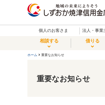
個人のお客さま
法人・事業
相談する
借りる
ホーム
重要なお知らせ
法律
自動
普通
外貨
保険
貸金
相談する
借りる
貯める
運用する
備える
便利な
サービス
重要なお知らせ
ロー
フリ
定期
確定
ICキ
その