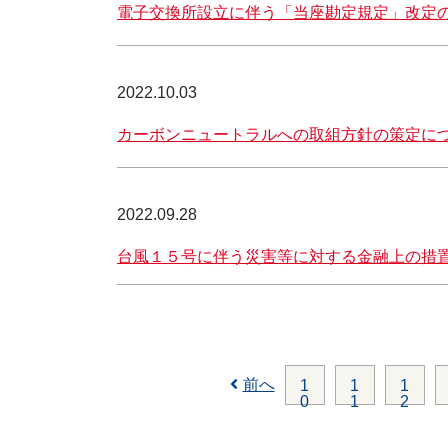
電子交換所設立に伴う「当座勘定規定」改定
2022.10.03
カーボンニュートラルへの取組方針の策定に
2022.09.28
台風１５号に伴う災害等に対する金融上の措
前へ
1
1
1
0
1
2