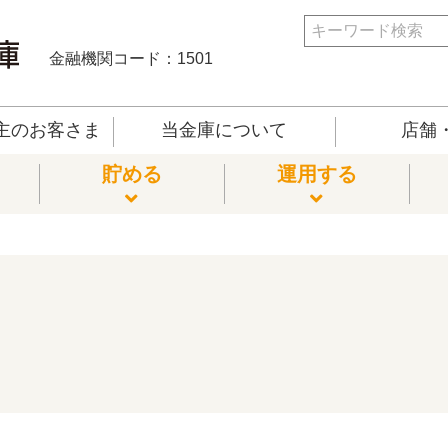
金融機関コード：1501
主のお客さま
当金庫について
店舗・
貯める
運用する
相談･税務相談
車ローン
預金・貯蓄預金・総合口座等
預金
商品
庫
ローンの相談
カードローン
国債
信託
外国送金
ンシミュレーション
ーローン
預金・定期積金
拠出年金
ャッシュカードサービス
相続手続きに関する相談
住宅ローン
電子納税証明書の受入e-Tax
他サービス
アプリバンキング