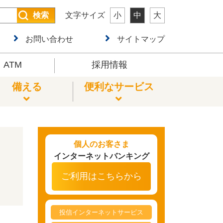
検索
文字サイズ
小
中
大
お問い合わせ
サイトマップ
ATM
採用情報
備える
便利なサービス
年金の相談
教育ローン
投資信託
遺言・相続
外貨両替サービス
個人のお客さま
インターネットバンキング
リフォームローン
ネット口座振替受付サービス
ご利用はこちらから
各種届出書ダウンロード
投信インターネットサービス