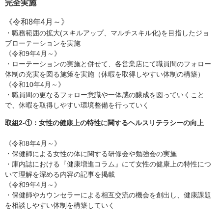
完全実施
《令和8年4月～》
・職務範囲の拡大(スキルアップ、マルチスキル化)を目指したジョ
ブローテーションを実施
《令和9年4月～》
・ローテーションの実施と併せて、各営業店にて職員間のフォロー
体制の充実を図る施策を実施（休暇を取得しやすい体制の構築）
《令和10年4月～》
・職員間の更なるフォロー意識や一体感の醸成を図っていくこと
で、休暇を取得しやすい環境整備を行っていく
取組2-①：女性の健康上の特性に関するヘルスリテラシーの向上
《令和8年4月～》
・保健師による女性の体に関する研修会や勉強会の実施
・庫内誌における『健康増進コラム』にて女性の健康上の特性につ
いて理解を深める内容の記事を掲載
《令和9年4月～》
・保健師やカウンセラーによる相互交流の機会を創出し、健康課題
を相談しやすい体制を構築していく