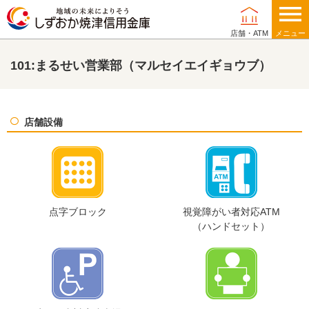
店舗・ATM
メニュー
101:まるせい営業部（マルセイエイギョウブ）
個人のお客さま
店舗設備
法人・事業主のお客さま
当金庫について
点字ブロック
視覚障がい者対応ATM
（ハンドセット）
店舗・ATM
採用情報