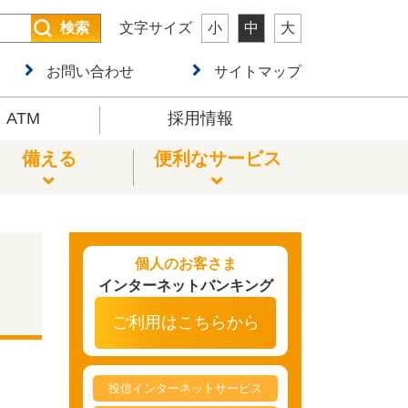
検索
文字サイズ
小
中
大
お問い合わせ
サイトマップ
ATM
採用情報
備える
便利なサービス
年金の相談
教育ローン
投資信託
遺言・相続
外貨両替サービス
個人のお客さま
インターネットバンキング
リフォームローン
ネット口座振替受付サービス
ご利用はこちらから
各種届出書ダウンロード
投信インターネットサービス