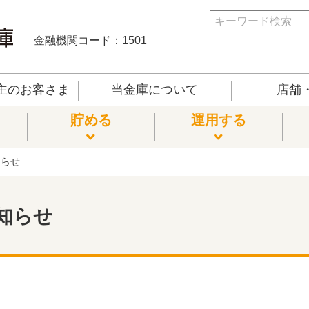
金融機関コード：1501
主のお客さま
当金庫について
店舗・
貯める
運用する
知らせ
相談･税務相談
車ローン
預金・貯蓄預金・総合口座等
預金
商品
庫
ローンの相談
カードローン
国債
信託
外国送金
知らせ
ンシミュレーション
ーローン
預金・定期積金
拠出年金
ャッシュカードサービス
相続手続きに関する相談
住宅ローン
電子納税証明書の受入e-Tax
他サービス
アプリバンキング