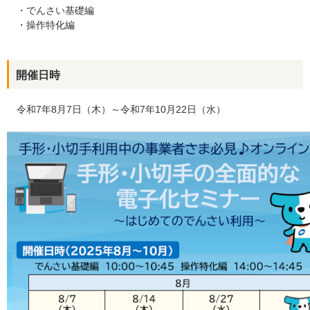
便利なサービス
・でんさい基礎編
・操作特化編
法人・事業主のお客さま
開催日時
令和7年8月7日（木）～令和7年10月22日（水）
当金庫について
店舗・ATM
採用情報