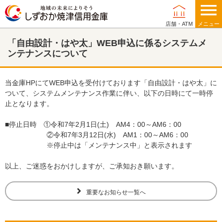
店舗・ATM
メニュー
「自由設計・はや太」WEB申込に係るシステムメ
個人のお客さま
ンテナンスについて
当金庫HPにてWEB申込を受付けております「自由設計・はや太」に
相談する
ついて、システムメンテナンス作業に伴い、以下の日時にて一時停
止となります。
借りる
■停止日時 ①令和7年2月1日(土) AM4：00～AM6：00
②令和7年3月12日(水) AM1：00～AM6：00
貯める
※停止中は「メンテナンス中」と表示されます
以上、ご迷惑をおかけしますが、ご承知おき願います。
運用する
重要なお知らせ一覧へ
備える