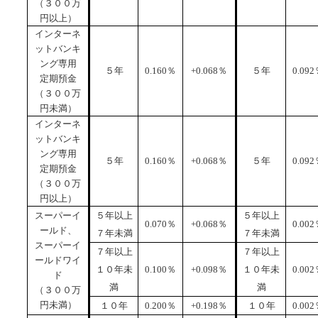
（３００万
便利なサービス
円以上）
インターネ
ットバンキ
法人・事業主のお客さま
ング専用
５年
0.160
％
+0.068
％
５年
0.092
定期預金
（３００万
円未満）
インターネ
当金庫について
ットバンキ
ング専用
５年
0.160
％
+0.068
％
５年
0.092
定期預金
（３００万
店舗・ATM
円以上）
スーパーイ
５年以上
５年以上
0.070
％
+0.068
％
0.002
ールド、
７年未満
７年未満
採用情報
スーパーイ
７年以上
７年以上
ールドワイ
１０年未
0.100
％
+0.098
％
１０年未
0.002
ド
満
満
（３００万
円未満）
１０年
0.200
％
+0.198
％
１０年
0.002