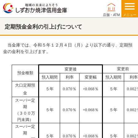
店舗・ATM
メニュー
定期預金金利の引上げについて
個人のお客さま
当金庫では、令和５年１２月４日（月）より以下の通り、定期預
金の金利を引上げます。
相談する
変更前
変更後
借りる
預金種類
預入期間
利率
変更幅
預入期間
利率
大口定期預
貯める
５年
0.070
％
+0.068
％
５年
0.002
金
スーパー定
運用する
期
５年
0.070
％
+0.068
％
５年
0.002
（３００万
円未満）
備える
スーパー定
期
５年
0.070
％
+0.068
％
５年
0.002