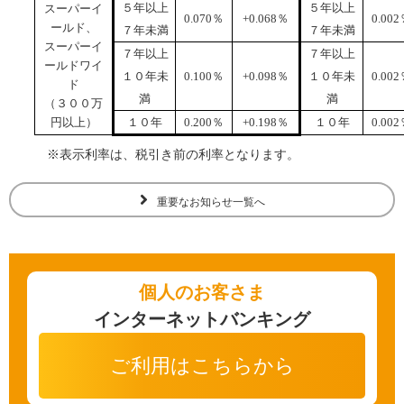
５年以上
５年以上
スーパーイ
検索
0.070
％
+0.068
％
0.002
ールド、
７年未満
７年未満
スーパーイ
７年以上
７年以上
ールドワイ
１０年未
0.100
％
+0.098
％
１０年未
0.002
ド
お問い合わせ
満
満
（３００万
円以上）
１０年
0.200
％
+0.198
％
１０年
0.002
※表示利率は、税引き前の利率となります。
重要なお知らせ一覧へ
個人のお客さま
インターネットバンキング
ご利用はこちらから