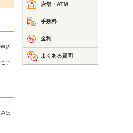
店舗・ATM
手数料
金利
お申込
よくある質問
でご了
込みは