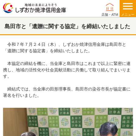
店舗・ATM
メニュー
島田市と「遺贈に関する協定」を締結いたしました
個人のお客さま
令和７年７月２４日（木）、しずおか焼津信用金庫は島田市と
「遺贈に関する協定書」を締結いたしました。
相談する
本協定の締結を機に、当金庫と島田市はこれまで以上に緊密に連
借りる
携し、地域の活性化や社会貢献活動に共働して取り組んでまいりま
す。
貯める
締結式では、当金庫の田形理事長、島田市の染谷市長が協定書に
署名を行いました。
運用する
備える