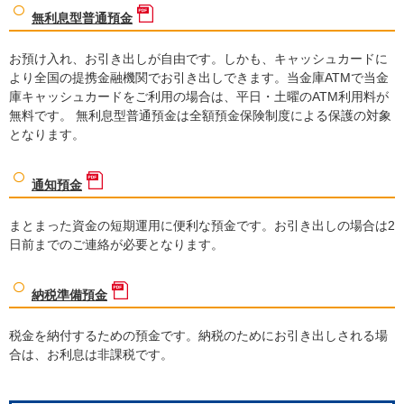
無利息型普通預金
相談プラザ
お預け入れ、お引き出しが自由です。しかも、キャッシュカードに
より全国の提携金融機関でお引き出しできます。当金庫ATMで当金
各種ご相談
庫キャッシュカードをご利用の場合は、平日・土曜のATM利用料が
無料です。 無利息型普通預金は全額預金保険制度による保護の対象
となります。
当金庫について
通知預金
まとまった資金の短期運用に便利な預金です。お引き出しの場合は2
店舗・ATM
日前までのご連絡が必要となります。
納税準備預金
採用情報
税金を納付するための預金です。納税のためにお引き出しされる場
合は、お利息は非課税です。