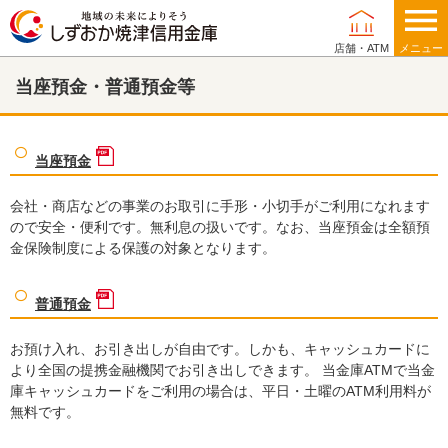
店舗・ATM
メニュー
当座預金・普通預金等
個人のお客さま
当座預金
法人・事業主のお客さま
会社・商店などの事業のお取引に手形・小切手がご利用になれます
ので安全・便利です。無利息の扱いです。なお、当座預金は全額預
金保険制度による保護の対象となります。
資金調達
普通預金
資金運用
お預け入れ、お引き出しが自由です。しかも、キャッシュカードに
より全国の提携金融機関でお引き出しできます。 当金庫ATMで当金
経営サポート
庫キャッシュカードをご利用の場合は、平日・土曜のATM利用料が
無料です。
事務効率化等